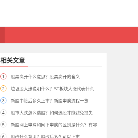
相关文章
1
股票高开什么意思？股票高开的含义
2
垃圾股大涨说明什么？ST板块大涨代表什么
3
新股中签后多久上市？新股申购流程一览
4
股市大跌怎么选股？如何选股才能避免损失
5
新股网上申购和网下申购的区别是什么？有哪些不同点
6
股改什么意思？股改后多久可以上市