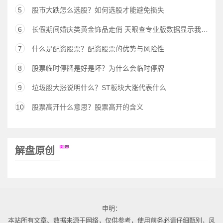
5
股市大跌怎么选股？如何选股才能避免损失
6
长假期间婚庆类黄金饰品走俏 天眼查专业版数据显示我国今年新增近6,000家黄金饰品相关企业
7
什么是配资股票？配资股票的优势与风险性
8
股票临时停牌是好是坏？为什么会临时停牌
9
垃圾股大涨说明什么？ST板块大涨代表什么
10
股票高开什么意思？股票高开的含义
解盘原创
申明：
本站所有文章、数据来源于网络，仅供参考，使用前务必请仔细甄别，风