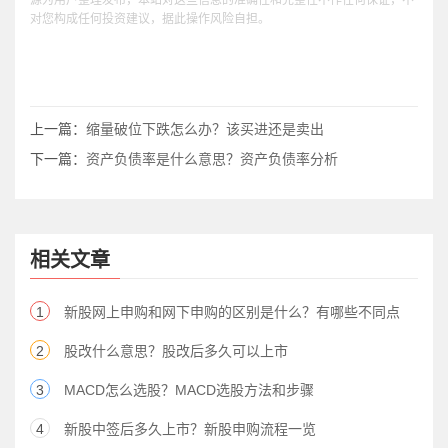
源为用户整理发布，本站对这些信息的准确性和完整性不作任何保证，不
对您构成任何投资建议，据此操作风险自担。
上一篇：
缩量破位下跌怎么办？该买进还是卖出
下一篇：
资产负债率是什么意思？资产负债率分析
相关文章
1
新股网上申购和网下申购的区别是什么？有哪些不同点
2
股改什么意思？股改后多久可以上市
3
MACD怎么选股？MACD选股方法和步骤
4
新股中签后多久上市？新股申购流程一览