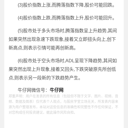
(3)股价指数上涨,而腾落指数下降,股价可能回跌。
(4)股价指数上跌,而腾落指数上升,股价可能回升。
(5)股市处于多头市场时,腾落指数呈上升趋势,其间
如果突然出现急速下跌现象,接着又立即扭头向上,创下
新高点,则表示引情可能再创新高。
(6)股市处于空头市场时,ADL呈现下降趋势,其间如
果突然出现上升现象,接着又回头,下跌突破原先所创低
点,则表示另一段新的下跌趋势产生。
牛仔网微信号：
牛仔网
郑重声明：用户在发表的所有信息（包括但不限于文字、图片、视频、音
频、数据及图表）仅代表个人观点，与股民学堂立场无关，所发表内容来
源为用户整理发布，本站对这些信息的准确性和完整性不作任何保证，不
对您构成任何投资建议，据此操作风险自担。