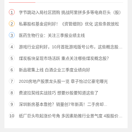
1
字节跳动入局社区团购 挑战阿里拼多多等电商巨头（股）
2
私募股权基金迎利好！《资管细则》优化 这些条款放松
3
医药生物行业：关注三季报业绩主线
4
游戏行业迎利好，10月首批游戏版号公布，这些概念股三季报预喜
5
煤炭板块呈现市场活跃 重点关注哪些煤炭概念股？
6
新品密集上线 白酒企业三季度业绩向好
7
2020房地产股票龙头股一览 章子怡过亿豪宅曝光
8
费波拉契线实战技巧 想要炒股要知道这些了
9
深圳新房基本靠抢？销量创7年新高！二手房却...
10
纸厂巨头吹起涨价号角 多因素助推行业景气度 4股股价上涨空间超20%