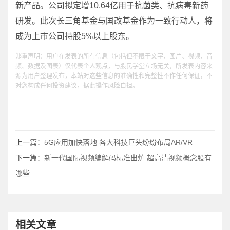
新产品。公司拟定增10.64亿用于抗菌类、抗病毒新药
研发。此次长三角基金与国改基金作为一致行动人，将
成为上市公司持股5%以上股东。
郑重声明：用户在发表的所有信息（包括但不限于文字、图片、视频、音
频、数据及图表）仅代表个人观点，与股民学堂立场无关，所发表内容来
源为用户整理发布，本站对这些信息的准确性和完整性不作任何保证，不
对您构成任何投资建议，据此操作风险自担。
上一篇：
5G应用加快落地 各大科技巨头纷纷布局AR/VR
下一篇：
新一代国际视频编解码标准出炉 超高清视频概念股有
哪些
相关文章