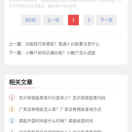
源为用户整理发布，本站对这些信息的准确性和完整性不作任何保证，不
对您构成任何投资建议，据此操作风险自担。
1
共2页:
上一页
2
下一页
上一篇：
炒股技巧有哪些？普通人炒股要注意什么
下一篇：
小散户如何正确炒股？小散户怎么选股
相关文章
1
京沪高铁股票发行价是多少？京沪高铁股票代码
2
广发证券佣金怎么查？广发证券佣金查询方式
3
美股开盘时间是什么时候？美股收盘时间