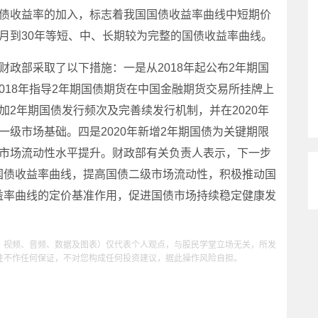
国债收益率的加入，标志着我国国债收益率曲线中短期价
月到30年等短、中、长期较为完整的国债收益率曲线。
政部采取了以下措施：一是从2018年起公布2年期国
018年指导2年期国债期货在中国金融期货交易所挂牌上
加2年期国债发行频次及完善续发行机制，并在2020年
一级市场基础。四是2020年新增2年期国债为关键期限
级市场流动性水平提升。财政部有关负责人表示，下一步
国债收益率曲线，提高国债二级市场流动性，积极推动国
益率曲线的定价基准作用，促进国债市场持续稳定健康发
、视频、音频、数据及图表）仅代表个人观点，与股民学堂立场无关，所发
性不作任何保证，不对您构成任何投资建议，据此操作风险自担。