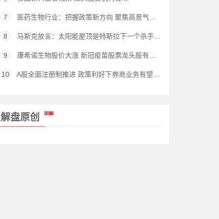
7
医药生物行业：把握政策新方向 聚焦高景气优质赛道
8
马斯克放言：太阳能屋顶是特斯拉下一个杀手级产品（股）
9
康希诺生物股价大涨 新冠疫苗股票龙头股有哪些？
10
A股全面注册制推进 政策利好下券商业务有望扩容
解盘原创