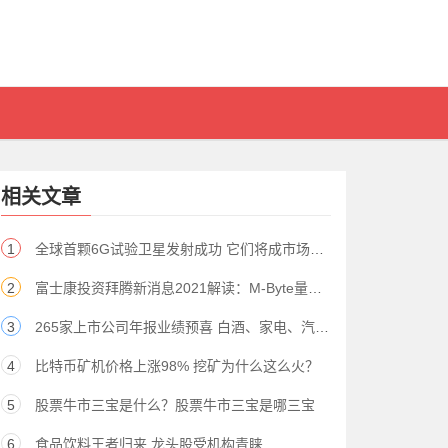
相关文章
1
全球首颗6G试验卫星发射成功 它们将成市场焦点（股）
2
富士康投资拜腾新消息2021解读：M-Byte量产时间曝光
3
265家上市公司年报业绩预喜 白酒、家电、汽车等消费行业向好
4
比特币矿机价格上涨98% 挖矿为什么这么火？
5
股票牛市三宝是什么？股票牛市三宝是哪三宝
6
食品饮料王者归来 龙头股受机构青睐