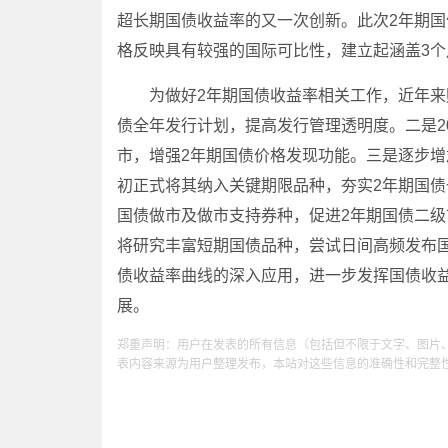
超长期国债收益率的又一次创新。此次2年期
格反映具有较强的国际可比性，建立起涵盖3个
为做好2年期国债收益率相关工作，近年来财
债全年发行计划，提高发行管理透明度。二是2
市，增强2年期国债价格发现功能。三是逐步增
初正式将其纳入关键期限品种，夯实2年期国债
国债做市及做市支持券种，促进2年期国债二
将研究丰富短期国债品种，尝试日间高频发布
债收益率曲线的深入应用，进一步发挥国债收
展。
郑重声明：用户在发表的所有信息（包括但不限于文字、图片
表内容来源为用户整理发布，本站对这些信息的准确性和完整