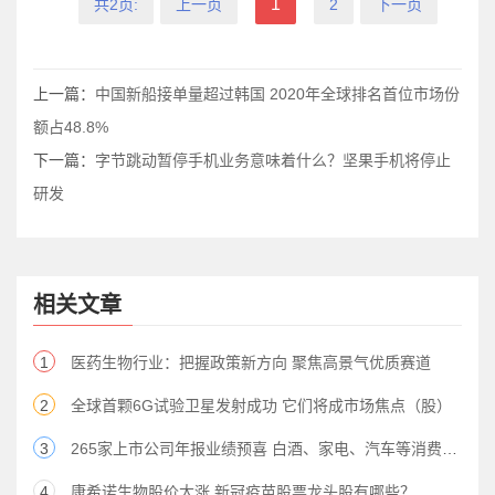
1
共2页:
上一页
2
下一页
上一篇：
中国新船接单量超过韩国 2020年全球排名首位市场份
额占48.8%
下一篇：
字节跳动暂停手机业务意味着什么？坚果手机将停止
研发
相关文章
1
医药生物行业：把握政策新方向 聚焦高景气优质赛道
2
全球首颗6G试验卫星发射成功 它们将成市场焦点（股）
3
265家上市公司年报业绩预喜 白酒、家电、汽车等消费行业向好
4
康希诺生物股价大涨 新冠疫苗股票龙头股有哪些？