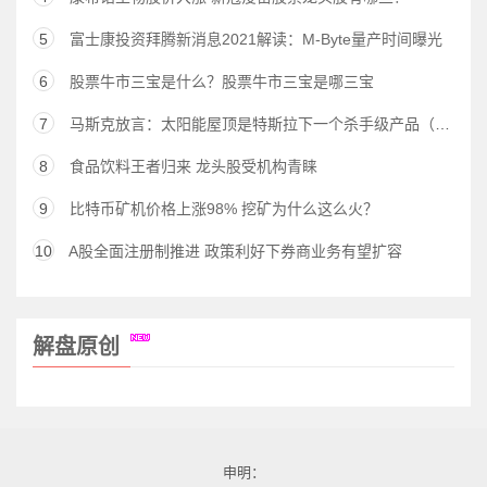
5
富士康投资拜腾新消息2021解读：M-Byte量产时间曝光
6
股票牛市三宝是什么？股票牛市三宝是哪三宝
7
马斯克放言：太阳能屋顶是特斯拉下一个杀手级产品（股）
8
食品饮料王者归来 龙头股受机构青睐
9
比特币矿机价格上涨98% 挖矿为什么这么火？
10
A股全面注册制推进 政策利好下券商业务有望扩容
解盘原创
申明：