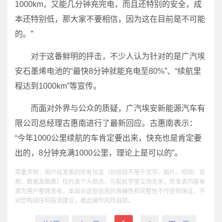
1000km，又能几分钟充完电，而且还特别的安全，成
本还特别低，那大家不要相信，因为这在目前是不可能
的。”
对于这番鲜明的抨击，不少人认为针对的是广汽埃
安石墨烯电池的“最快8分钟就能充电至80%”、“续航里
程达到1000km”等宣传。
而面对外界与公众的质疑，广汽埃安新能源汽车有
限公司总经理古惠南进行了最新回应。古惠南表示：
“今年1000公里续航的车肯定要出来，快充也是肯定要
出的，8分钟充满1000公里，理论上是可以的”。
郑重声明：用户在发表的所有信息（包括但不限于文字、图片、视频、音
频、数据及图表）仅代表个人观点，与股民学堂立场无关，所发表内容来
源为用户整理发布，本站对这些信息的准确性和完整性不作任何保证，不
对您构成任何投资建议，据此操作风险自担。