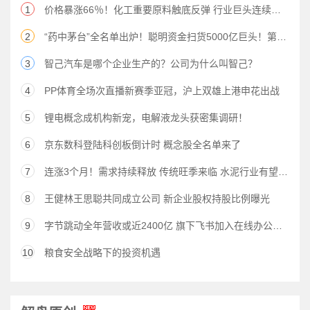
1
价格暴涨66％！化工重要原料触底反弹 行业巨头连续紧急调价 概念股仅此4只
2
“药中茅台”全名单出炉！聪明资金扫货5000亿巨头！第四批药品集采倒计时 药企“瑟瑟发抖”
3
智己汽车是哪个企业生产的？公司为什么叫智己？
4
PP体育全场次直播新赛季亚冠，沪上双雄上港申花出战
5
锂电概念成机构新宠，电解液龙头获密集调研！
6
京东数科登陆科创板倒计时 概念股全名单来了
7
连涨3个月！需求持续释放 传统旺季来临 水泥行业有望大反转 超半数公司滚动市盈率竟不足
8
王健林王思聪共同成立公司 新企业股权持股比例曝光
9
字节跳动全年营收或近2400亿 旗下飞书加入在线办公战局
10
粮食安全战略下的投资机遇