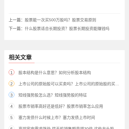
上一篇：
股票能一次买500万股吗？股票交易原则
下一篇：
什么股票适合长期投资？股票长期投资能赚钱吗
相关文章
1
股本结构是什么意思？如何分析股本结构
2
上市公司的原始股可以买卖吗？上市公司的原始股的买卖方式
3
短线强势股怎么选？短线强势股的特征
4
股票市销率高好还是低好？股票市销率怎么应用
5
塞力发债什么时候上市？塞力发债上市时间
6
高端家电需求强劲 烘干机销售额竟增30倍 这些龙头股望受益