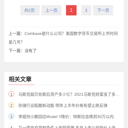
1
共2页:
上一页
2
下一页
上一篇：
Coinbase是什么公司？美国数字货币交易所上市时间
是几号？
下一篇：没有了
相关文章
1
马斯克超贝佐斯后资产多少亿？2021马斯克财富涨了多少？
2
存储行业酝酿新动能 明年上半年价格有望止跌反弹
3
李斌何小鹏回应Model Y降价：特斯拉会降到30万以内
4
又一国产疫苗附条件上市获受理 生产上市公司股价上涨