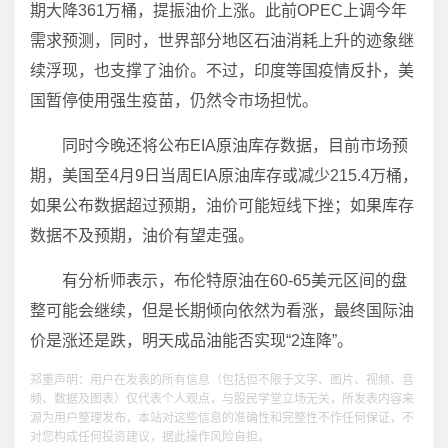
期大降361万桶，提振油价上涨。此前OPEC上调今年
需求预测，同时，世界部分地区石油消耗上升的迹象继
续浮现，也支撑了油价。不过，印度等国疫情反扑，美
国暂停使用强生疫苗，仍然令市场担忧。
同时今晚还将公布EIA原油库存数据，目前市场预
期，美国至4月9日当周EIA原油库存或减少215.4万桶，
如果公布数据超过预期，油价可能短线下挫；如果库存
数据不及预期，油价有望走强。
有分析师表示，布伦特原油在60-65美元区间的盘
整可能会继续，但是长期倾向依然为看涨，最终国际油
价是涨还是跌，明天成品油能否实现“2连降”。
郑重声明：用户在发表的所有信息（包括但不限于文字、图片、视频、音
频、数据及图表）仅代表个人观点，与股民学堂立场无关，所发表内容来
源为用户整理发布，本站对这些信息的准确性和完整性不作任何保证，不
对您构成任何投资建议，据此操作风险自担。