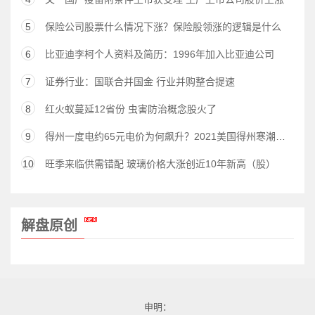
5
保险公司股票什么情况下涨？保险股领涨的逻辑是什么
6
比亚迪李柯个人资料及简历：1996年加入比亚迪公司
7
证券行业：国联合并国金 行业并购整合提速
8
红火蚁蔓延12省份 虫害防治概念股火了
9
得州一度电约65元电价为何飙升？2021美国得州寒潮对产业影响分析
10
旺季来临供需错配 玻璃价格大涨创近10年新高（股）
解盘原创
申明：