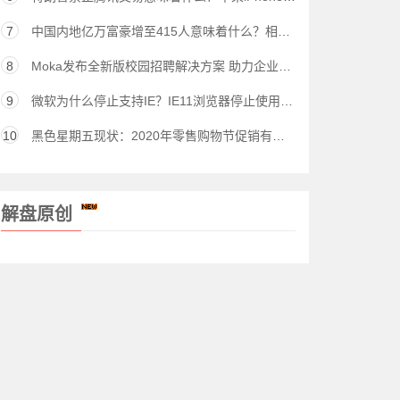
7
中国内地亿万富豪增至415人意味着什么？相关解读
8
Moka发布全新版校园招聘解决方案 助力企业提升精细化校招运营能力
9
微软为什么停止支持IE？IE11浏览器停止使用时间表出炉
10
黑色星期五现状：2020年零售购物节促销有何变化？
解盘原创