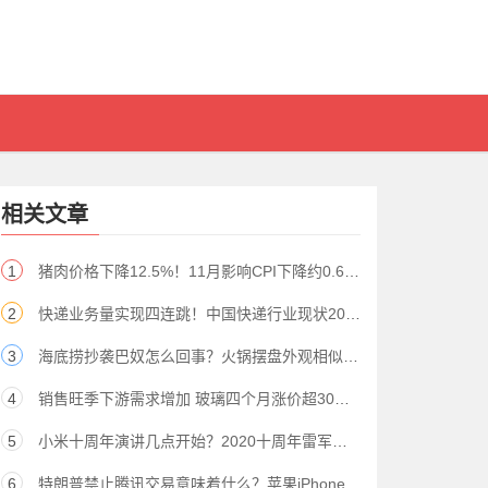
相关文章
1
猪肉价格下降12.5%！11月影响CPI下降约0.60个百分点
2
快递业务量实现四连跳！中国快递行业现状2020新消息解读
3
海底捞抄袭巴奴怎么回事？火锅摆盘外观相似被质疑
4
销售旺季下游需求增加 玻璃四个月涨价超30％（股）
5
小米十周年演讲几点开始？2020十周年雷军演讲直播哪里看？
6
特朗普禁止腾讯交易意味着什么？苹果iPhone手机微信会下架吗？