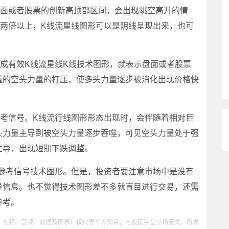
盘面或者股票的创新高顶部区间，会出现跳空高开的情
的两倍以上，K线流星线图形可以是阴线呈现出来，也可
有效K线流星线K线技术图形，就表示盘面或者股票
重的空头力量的打压，使多头力量逐步被消化出现价格快
信号。K线流行线图形形态出现时，会伴随着相对巨
头力量主导到被空头力量逐步吞噬，可见空头力量处于强
主导，出现短期下跌调整。
考信号技术图形。但是，投资者要注意市场中是没有
导信息。也不觉得技术图形差不多就盲目进行交易，还需
参考。
、视频、音频、数据及图表）仅代表个人观点，与股民学堂立场无关，所发