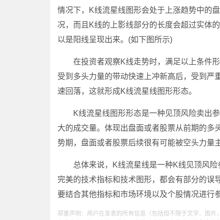
情况下，K线流星线图形会处于上涨趋势中的
况，而且K线的上影线部分的长度会超过实体
以是阳线呈现出来。(如下图所示)
在投资者观察K线走势时，满足以上条件形成
受到多头力量的带动快速上冲新高后，受到严
速回落，这就形成K线流星线图形形态。
K线流星线图形形态是一种见顶风险卖出参考
大的成交量。体现出盘面或者股票从前期的多
势期，盘面或者股票后续很有可能被空头力量
总体来说，K线流星线是一种K线见顶风险参
完美的技术指标和技术图形，都会有部分的误
要结合其他指标和市场环境以及个股情况进行
郑重声明：用户在发表的所有信息（包括但不限于文字、图片