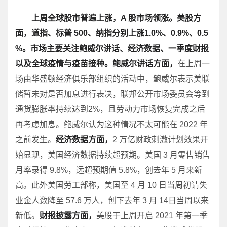
上周全球股市普遍上涨，A 股市场领涨。美股方
面，道指、标普 500、纳指分别上涨1.0%、0.9%、0.5
%。市场主要关注鲍威尔讲话、经济数据、一季度财报
以及全球疫情与疫苗接种。鲍威尔讲话方面，
在上周一
场由华盛顿经济俱乐部组织的活动中，鲍威尔表示美联
储暂未对是否加息进行表决，联邦公开市场委员会等到
通货膨胀率持续达到2%，且劳动力市场恢复完成之后
再考虑加息。鲍威尔认为这种情况不太可能在 2022 年
之前发生。
经济数据方面，
2 万亿财政刺激计划效果开
始显现，美国经济数据持续超预期。美国 3 月零售销售
月率录得 9.8%，远超预期值 5.8%，创去年 5 月来新
高。此外美国劳工部称，美国至 4 月 10 日当周初请失
业金人数降至 57.6 万人，创下去年 3 月 14日当周以来
新低。
财报披露方面，
美股于上周开启 2021 年第一季