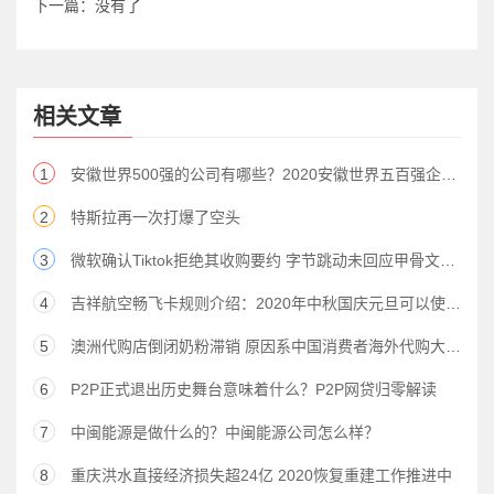
下一篇：没有了
相关文章
1
安徽世界500强的公司有哪些？2020安徽世界五百强企业名单出炉
2
特斯拉再一次打爆了空头
3
微软确认Tiktok拒绝其收购要约 字节跳动未回应甲骨文传闻
4
吉祥航空畅飞卡规则介绍：2020年中秋国庆元旦可以使用吗？
5
澳洲代购店倒闭奶粉滞销 原因系中国消费者海外代购大幅下降
6
P2P正式退出历史舞台意味着什么？P2P网贷归零解读
7
中闽能源是做什么的？中闽能源公司怎么样？
8
重庆洪水直接经济损失超24亿 2020恢复重建工作推进中