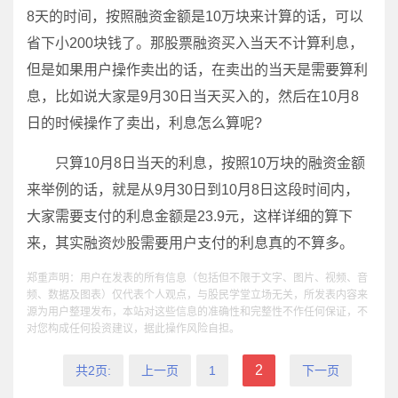
8天的时间，按照融资金额是10万块来计算的话，可以
省下小200块钱了。那股票融资买入当天不计算利息，
但是如果用户操作卖出的话，在卖出的当天是需要算利
息，比如说大家是9月30日当天买入的，然后在10月8
日的时候操作了卖出，利息怎么算呢?
只算10月8日当天的利息，按照10万块的融资金额
来举例的话，就是从9月30日到10月8日这段时间内，
大家需要支付的利息金额是23.9元，这样详细的算下
来，其实融资炒股需要用户支付的利息真的不算多。
郑重声明：用户在发表的所有信息（包括但不限于文字、图片、视频、音
频、数据及图表）仅代表个人观点，与股民学堂立场无关，所发表内容来
源为用户整理发布，本站对这些信息的准确性和完整性不作任何保证，不
对您构成任何投资建议，据此操作风险自担。
2
共2页:
上一页
1
下一页