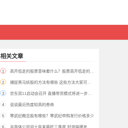
相关文章
1
高开低走的股票意味着什么？股票高开低走的含义
2
捕捉黑马妖股的方法有哪些 这些方法大家可以借鉴
3
京东双11启动会召开 直播带货模式将进一步推广（股）
4
说说最近热度较高的券商
5
寒武纪概念股有哪些？寒武纪申购发行价格多少
6
半导体公司迎十年来最旺三季度 封测端爆发式增长