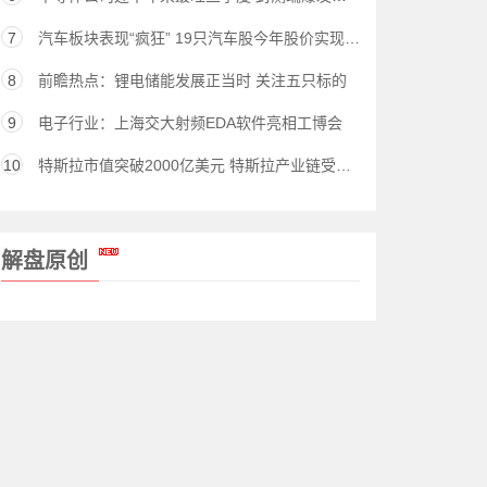
7
汽车板块表现“疯狂” 19只汽车股今年股价实现翻番
8
前瞻热点：锂电储能发展正当时 关注五只标的
9
电子行业：上海交大射频EDA软件亮相工博会
10
特斯拉市值突破2000亿美元 特斯拉产业链受益产业有哪些
解盘原创