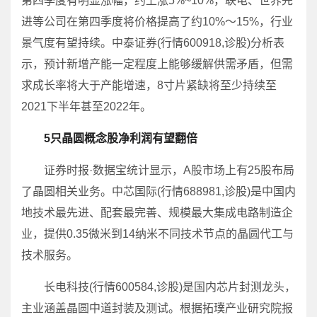
第四季度有明显涨幅，约上涨5%~10%，联电、世界先
进等公司在第四季度将价格提高了约10%～15%，行业
景气度有望持续。中泰证券(行情600918,诊股)分析表
示，预计新增产能一定程度上能够缓解供需矛盾，但需
求成长率将大于产能增速，8寸片紧缺将至少持续至
2021下半年甚至2022年。
5只晶圆概念股净利润有望翻倍
证券时报·数据宝统计显示，A股市场上有25股布局
了晶圆相关业务。中芯国际(行情688981,诊股)是中国内
地技术最先进、配套最完善、规模最大集成电路制造企
业，提供0.35微米到14纳米不同技术节点的晶圆代工与
技术服务。
长电科技(行情600584,诊股)是国内芯片封测龙头，
主业涵盖晶圆中道封装及测试。根据拓璞产业研究院报