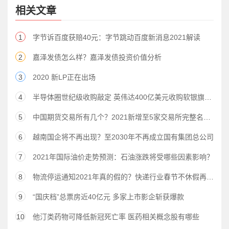
相关文章
1
字节诉百度获赔40元：字节跳动百度新消息2021解读
2
嘉泽发债怎么样？嘉泽发债投资价值分析
3
2020 新LP正在出场
4
半导体圈世纪级收购敲定 英伟达400亿美元收购软银旗下ARM（股）
5
中国期货交易所有几个？2021新增至5家交易所完整名单公布
6
越南国企将不再出现？至2030年不再成立国有集团总公司
7
2021年国际油价走势预测：石油涨跌将受哪些因素影响？
8
物流停运通知2021年真的假的？快递行业春节不休假再引热议
9
“国庆档”总票房近40亿元 多家上市影企斩获爆款
10
他汀类药物可降低新冠死亡率 医药相关概念股有哪些