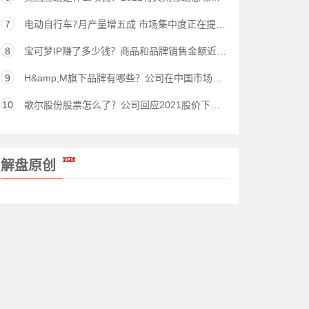
7
电动自行车7月产量增五成 市场集中度正在提升（股）
8
宝可梦IP赚了多少钱？商品和品牌销售金额近1000亿美元
9
H&amp;M旗下品牌有哪些？公司在中国市场销售额多少亿？
10
歌尔股份股票怎么了？公司回应2021股价下跌事件原委
解盘原创