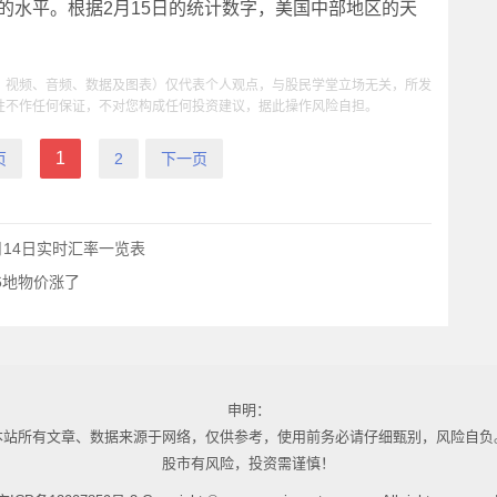
初的水平。根据2月15日的统计数字，美国中部地区的天
、视频、音频、数据及图表）仅代表个人观点，与股民学堂立场无关，所发
性不作任何保证，不对您构成任何投资建议，据此操作风险自担。
1
页
2
下一页
月14日实时汇率一览表
26地物价涨了
申明：
本站所有文章、数据来源于网络，仅供参考，使用前务必请仔细甄别，风险自负
股市有风险，投资需谨慎！