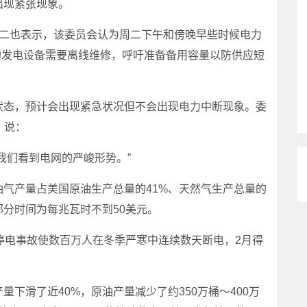
出现紧张现象。
二也表示，该委员会认为周二下午和傍晚早些时候电力
的发电设备需要离线维修，呼吁准备备用容量以防供应短
态，预计会出现紧急状况但不会出现电力中断现象。委
s）说：
们看到电网的严峻形势。”
产量占美国原油生产总量的41%、天然气生产总量的
部分时间为每兆瓦时不到50美元。
电事故使数百万人在冬季严寒中连续数天断电，2月得
滑了近40%，原油产量减少了约350万桶～400万