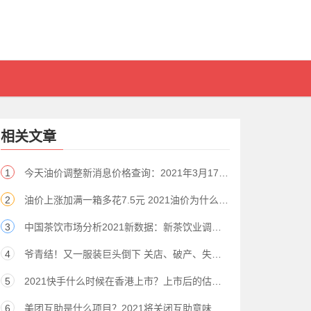
相关文章
1
今天油价调整新消息价格查询：2021年3月17日92号多少钱一升？
2
油价上涨加满一箱多花7.5元 2021油价为什么涨这么快？
3
中国茶饮市场分析2021新数据：新茶饮业调研报告原文解读
4
爷青结！又一服装巨头倒下 关店、破产、失信后 全场1折促销
5
2021快手什么时候在香港上市？上市后的估值是多少亿？
6
美团互助是什么项目？2021将关闭互助意味着什么？