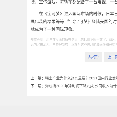
驶，宣传游戏。每辆车都配备了一台电视、一台
在《宝可梦》进入国际市场的时候，日本已
具包装的糖果等等--当《宝可梦》登陆美国的
就成为了一种国际现象。
郑重声明：用户在发表的所有信息（包括但不限于文字、图片
表内容来源为用户整理发布，本站对这些信息的准确性和完整
共2页:
上一
上一篇：
稀土产业为什么这么重要？2021国内行业发
下一篇：
海底捞2020年净利润下降九成 公司收入为