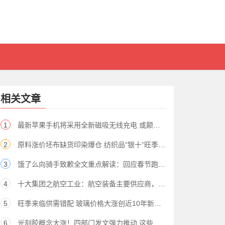
相关文章
1
最新苹果手机将采用全新磁吸无线充电 或颠覆市场（股）
2
原料涨价坯布缺货印染爆仓 纺织品“银十”旺季来了（股）
3
饿了么向骑手致歉全文重点解读：回应春节跑单奖励8200元怎么回事
4
十大集团之航空工业：航空装备主要供应商，国企改革先行者
5
旺季来临供需错配 玻璃价格大涨创近10年新高（股）
6
光刻胶概念大涨！四部门发文强力推动 这些领域标的有望受益