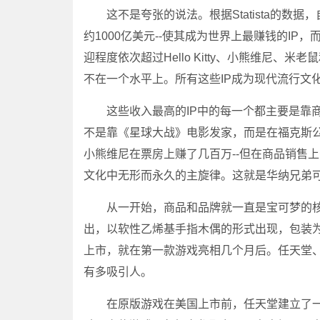
这不是夸张的说法。根据Statista的数据
约1000亿美元--使其成为世界上最赚钱的I
迎程度依次超过Hello Kitty、小熊维尼
不在一个水平上。所有这些IP成为现代流行文
这些收入最高的IP中的每一个都主要是靠商
不是靠《星球大战》电影发家，而是在福克斯
小熊维尼在票房上赚了几百万--但在商品销售
文化中无形而永久的主旋律。这就是华纳兄弟
从一开始，商品和品牌就一直是宝可梦的核心
出，以软性乙烯基手指木偶的形式出现，包装
上市，就在第一款游戏亮相几个月后。任天堂、Creat
有多吸引人。
在原版游戏在美国上市前，任天堂建立了一