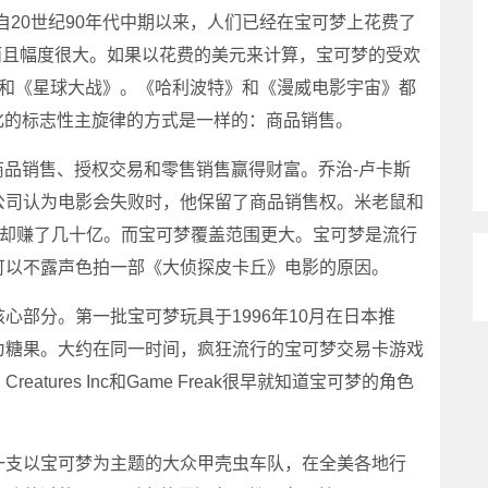
，自20世纪90年代中期以来，人们已经在宝可梦上花费了
P，而且幅度很大。如果以花费的美元来计算，宝可梦的受欢
、米老鼠和《星球大战》。《哈利波特》和《漫威电影宇宙》都
化的标志性主旋律的方式是一样的：商品销售。
品销售、授权交易和零售销售赢得财富。乔治-卢卡斯
公司认为电影会失败时，他保留了商品销售权。米老鼠和
上却赚了几十亿。而宝可梦覆盖范围更大。宝可梦是流行
可以不露声色拍一部《大侦探皮卡丘》电影的原因。
部分。第一批宝可梦玩具于1996年10月在日本推
为糖果。大约在同一时间，疯狂流行的宝可梦交易卡游戏
ures Inc和Game Freak很早就知道宝可梦的角色
支以宝可梦为主题的大众甲壳虫车队，在全美各地行