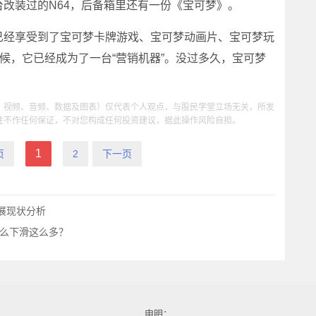
改装过的N64，后备箱里还有一份《宝可梦》。
经享受到了宝可梦卡牌游戏、宝可梦动画片、宝可梦玩
时候，它已经成为了一台“营销机器”。没过多久，宝可梦
、视频、音频、数据及图表）仅代表个人观点，与股民学堂立场无关，所发
性不作任何保证，不对您构成任何投资建议，据此操作风险自担。
1
页
2
下一页
展现状分析
什么下滑这么多？
申明：