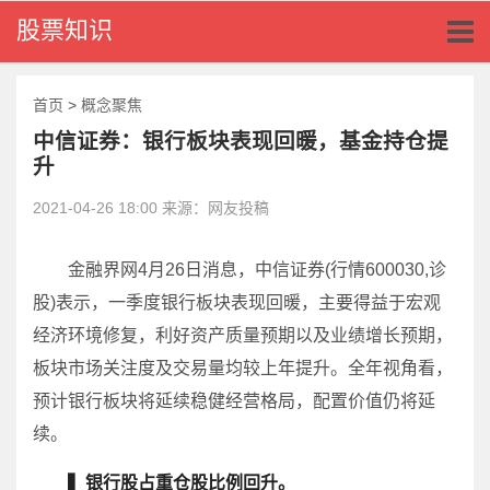
Toggl
股票知识
naviga
首页
>
概念聚焦
中信证券：银行板块表现回暖，基金持仓提
升
2021-04-26 18:00 来源：网友投稿
金融界网4月26日消息，中信证券(行情600030,诊
股)表示，一季度银行板块表现回暖，主要得益于宏观
经济环境修复，利好资产质量预期以及业绩增长预期，
板块市场关注度及交易量均较上年提升。全年视角看，
预计银行板块将延续稳健经营格局，配置价值仍将延
续。
▍银行股占重仓股比例回升。