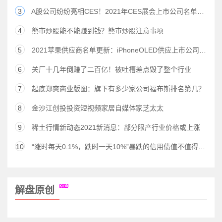
3
A股公司纷纷亮相CES！2021年CES展会上市公司名单曝光
4
熊市炒股能不能赚到钱？熊市炒股注意事项
5
2021苹果供应商名单更新：iPhoneOLED供应上市公司是谁？
6
关厂十几年倒赚了二百亿！被吐槽差点毁了整个行业
7
起底郑爽商业版图：旗下有多少家公司福布斯排名第几？
8
金沙江创投投资短视频家居自媒体家芝太太
9
稀土行情新动态2021新消息：部分限产行业价格或上涨
10
“涨时每天0.1%，跌时一天10%”暴跌的信用债值不值得买？
解盘原创