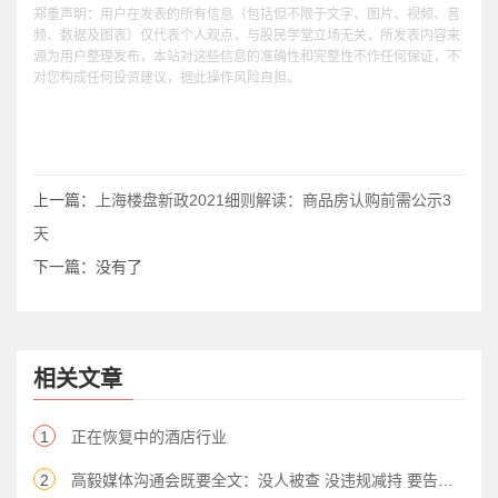
郑重声明：用户在发表的所有信息（包括但不限于文字、图片、视频、音
频、数据及图表）仅代表个人观点，与股民学堂立场无关，所发表内容来
源为用户整理发布，本站对这些信息的准确性和完整性不作任何保证，不
对您构成任何投资建议，据此操作风险自担。
上一篇：
上海楼盘新政2021细则解读：商品房认购前需公示3
天
下一篇：没有了
相关文章
1
正在恢复中的酒店行业
2
高毅媒体沟通会既要全文：没人被查 没违规减持 要告造谣大V