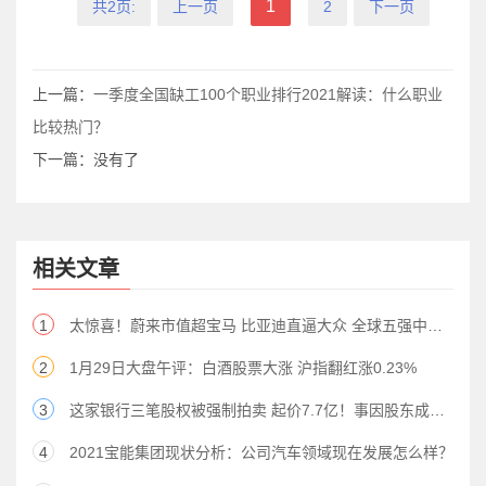
1
共2页:
上一页
2
下一页
上一篇：
一季度全国缺工100个职业排行2021解读：什么职业
比较热门？
下一篇：没有了
相关文章
1
太惊喜！蔚来市值超宝马 比亚迪直逼大众 全球五强中国占两席 A股产业链要嗨？！
2
1月29日大盘午评：白酒股票大涨 沪指翻红涨0.23%
3
这家银行三笔股权被强制拍卖 起价7.7亿！事因股东成被执行人 还涉多家银行债务纠纷
4
2021宝能集团现状分析：公司汽车领域现在发展怎么样？