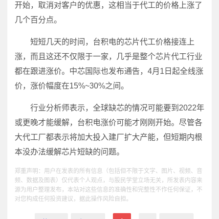
开始，取消对客户的优惠，这相当于代工的价格上涨了
几个百分点。
短短几天的时间，台积电的芯片代工价格接连上
涨，而且这还不仅限于一家，几乎是整个芯片代工行业
都在跟进涨价。中芯国际也发布通告，4月1日起全线涨
价，涨价幅度在15%~30%之间。
行业分析师表示，全球缺芯的情况可能要到2022年
或更晚才能缓解，台积电涨价可能才刚刚开始。尽管各
大代工厂都表示将加大投入建厂扩大产能，但短期内根
本没办法缓解芯片短缺的问题。
郑重声明：用户在发表的所有信息（包括但不限于文字、图片、视频、音
频、数据及图表）仅代表个人观点，与股民学堂立场无关，所发表内容来
源为用户整理发布，本站对这些信息的准确性和完整性不作任何保证，不
对您构成任何投资建议，据此操作风险自担。