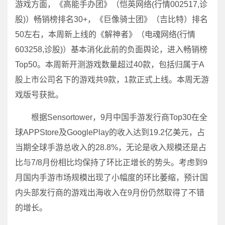
游戏方面，《高能手办团》（恺英网络(行情002517,诊
股)）畅销榜排名30+，《巨像骑士团》（吉比特）排名
50左右，本周新上线的《解神者》（电魂网络(行情
603258,诊股)）基本消化此前的负面舆论，进入畅销榜
Top50。本周新开测游戏数量超过40款，包括归属于A
股上市公司名下的游戏共9款，1款正式上线。本周无游
戏版号获批。
根据Sensortower，9月中国手游发行商Top30在全
球APPStore及GooglePlay的收入达到19.2亿美元，占
当期全球手游总收入的28.8%，无论是收入规模还是占
比与7/8月份相比均保持了环比正增长的势头。考虑到9
月国内手游市场规模出现了小幅度的环比萎缩，预计国
内头部发行商的游戏出海收入在9月份仍然取得了不错
的增长。