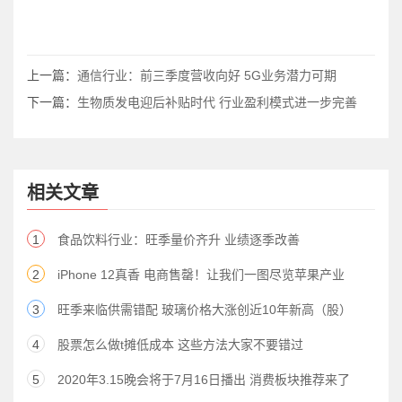
上一篇：
通信行业：前三季度营收向好 5G业务潜力可期
下一篇：
生物质发电迎后补贴时代 行业盈利模式进一步完善
相关文章
1
食品饮料行业：旺季量价齐升 业绩逐季改善
2
iPhone 12真香 电商售罄！让我们一图尽览苹果产业
3
旺季来临供需错配 玻璃价格大涨创近10年新高（股）
4
股票怎么做t摊低成本 这些方法大家不要错过
5
2020年3.15晚会将于7月16日播出 消费板块推荐来了