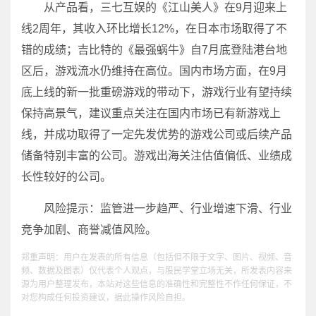
从产品看，三七互娱的《江山美人》在9月迎来上
线2周年，其收入环比增长12%，在日本市场取得了不
错的成绩；吉比特的《最强蜗牛》自7月底登陆港台地
区后，游戏流水仍维持在高位。国内市场方面，在9月
底上线的新一批重磅游戏的带动下，游戏行业有望持续
保持高景气，建议重点关注在国内市场已有新游戏上
线，并成功取得了一定先发优势的游戏公司或后续产品
储备特别丰富的公司。游戏出海关注估值偏低、业绩成
长性较好的公司。
风险提示：监管进一步趋严、行业增速下滑、行业
竞争加剧、商誉减值风险。
郑重声明：用户在发表的所有信息（包括但不限于文字、图片、视频、音
频、数据及图表）仅代表个人观点，与股民学堂立场无关，所发表内容来
源为用户整理发布，本站对这些信息的准确性和完整性不作任何保证，不
对您构成任何投资建议，据此操作风险自担。