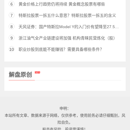
6
黄金价格上行趋势仍将持续 黄金概念股票有哪些
7
特斯拉股票一拆五什么意思？特斯拉股票一拆五的含义
8
天风证券：国产特斯拉Model Y的入门价有望降至27.5万元
9
浙江油气全产业链建设将加强 机构青睐民营炼化（股）
10
职业炒股到底能不能赚钱？需要具备哪些条件？
解盘原创
申明：
本站所有文章、数据来源于网络，仅供参考，使用前务必请仔细甄别，风
险自负。
股市有风险，投资需谨慎！